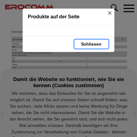
×
Produkte auf der Seite
Schliesen
Damit die Website so funktioniert, wie Sie sie
kennen (Cookies zustimmen)
Wir möchten, dass das Einkaufen für Sie so angenehm wie
möglich ist. Damit Sie auf unseren Seiten schnell finden, was
Sie suchen, viele Klicks sparen und keine Werbung für Dinge
sehen, die Sie nicht interessieren. Damit Sie die Website in
der Ansicht sehen, die Sie gewohnt sind, und sich nicht jedes
Mal anmelden müssen. Deshalb benötigen wir Ihre
Zustimmung zur Verarbeitung von Cookie-Dateien - kleinen