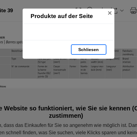
ite 39
×
Produkte auf der Seite
Schliesen
e Website so funktioniert, wie Sie sie kennen (
zustimmen)
, dass das Einkaufen für Sie so angenehm wie möglich ist. Dam
en schnell finden, was Sie suchen, viele Klicks sparen und ke