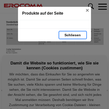
×
Produkte auf der Seite
Schliesen
Damit die Website so funktioniert, wie Sie sie
kennen (Cookies zustimmen)
Wir möchten, dass das Einkaufen für Sie so angenehm wie
möglich ist. Damit Sie auf unseren Seiten schnell finden, was
Sie suchen, viele Klicks sparen und keine Werbung für Dinge
sehen, die Sie nicht interessieren. Damit Sie die Website in
der Ansicht sehen, die Sie gewohnt sind, und sich nicht jedes
Mal anmelden müssen. Deshalb benötigen wir Ihre
Zustimmung zur Verarbeitung von Cookie-Dateien - kleinen