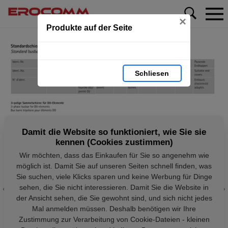
×
Produkte auf der Seite
Schliesen
Damit die Website so funktioniert, wie Sie sie
kennen (Cookies zustimmen)
Wir möchten, dass das Einkaufen für Sie so angenehm wie
möglich ist. Damit Sie auf unseren Seiten schnell finden, was
Sie suchen, viele Klicks sparen und keine Werbung für Dinge
sehen, die Sie nicht interessieren. Damit Sie die Website in
der Ansicht sehen, die Sie gewohnt sind, und sich nicht jedes
Mal anmelden müssen. Deshalb benötigen wir Ihre
Zustimmung zur Verarbeitung von Cookie-Dateien - kleinen