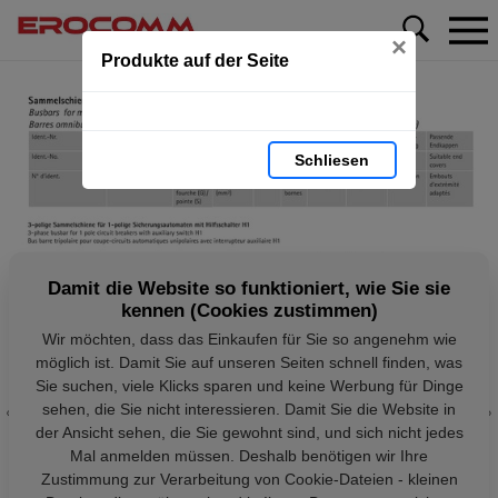
×
Produkte auf der Seite
Schliesen
Damit die Website so funktioniert, wie Sie sie
kennen (Cookies zustimmen)
Wir möchten, dass das Einkaufen für Sie so angenehm wie
möglich ist. Damit Sie auf unseren Seiten schnell finden, was
Sie suchen, viele Klicks sparen und keine Werbung für Dinge
sehen, die Sie nicht interessieren. Damit Sie die Website in
der Ansicht sehen, die Sie gewohnt sind, und sich nicht jedes
Mal anmelden müssen. Deshalb benötigen wir Ihre
Zustimmung zur Verarbeitung von Cookie-Dateien - kleinen