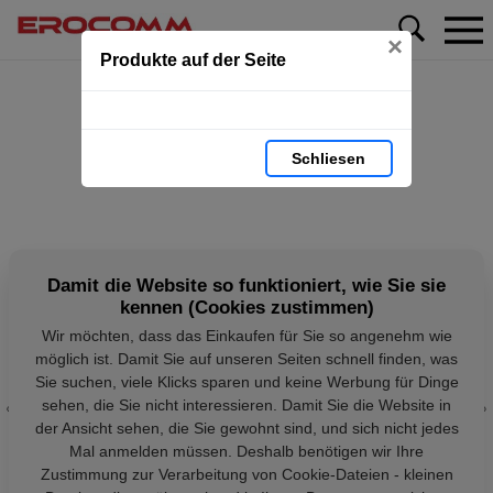
×
Produkte auf der Seite
Schliesen
Damit die Website so funktioniert, wie Sie sie
kennen (Cookies zustimmen)
Wir möchten, dass das Einkaufen für Sie so angenehm wie
möglich ist. Damit Sie auf unseren Seiten schnell finden, was
Sie suchen, viele Klicks sparen und keine Werbung für Dinge
sehen, die Sie nicht interessieren. Damit Sie die Website in
der Ansicht sehen, die Sie gewohnt sind, und sich nicht jedes
Mal anmelden müssen. Deshalb benötigen wir Ihre
Zustimmung zur Verarbeitung von Cookie-Dateien - kleinen