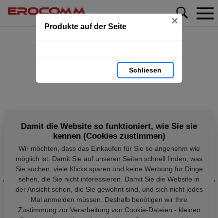
×
Produkte auf der Seite
Schliesen
Damit die Website so funktioniert, wie Sie sie
kennen (Cookies zustimmen)
Wir möchten, dass das Einkaufen für Sie so angenehm wie
möglich ist. Damit Sie auf unseren Seiten schnell finden, was
Sie suchen, viele Klicks sparen und keine Werbung für Dinge
sehen, die Sie nicht interessieren. Damit Sie die Website in
der Ansicht sehen, die Sie gewohnt sind, und sich nicht jedes
Mal anmelden müssen. Deshalb benötigen wir Ihre
Zustimmung zur Verarbeitung von Cookie-Dateien - kleinen