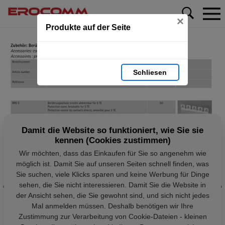
×
Produkte auf der Seite
Schliesen
Damit die Website so funktioniert, wie Sie sie
kennen (Cookies zustimmen)
Wir möchten, dass das Einkaufen für Sie so angenehm wie
möglich ist. Damit Sie auf unseren Seiten schnell finden, was
Sie suchen, viele Klicks sparen und keine Werbung für Dinge
sehen, die Sie nicht interessieren. Damit Sie die Website in
der Ansicht sehen, die Sie gewohnt sind, und sich nicht jedes
Mal anmelden müssen. Deshalb benötigen wir Ihre
Zustimmung zur Verarbeitung von Cookie-Dateien - kleinen