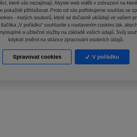
ci, které vás nezajímají. Abyste web viděli v zobrazení na které 
e pokaždé přihlašovat. Proto od vás potřebujeme souhlas se z
okies - malých souborů, které se dočasně ukládají ve vašem pro
 tlačítka „V pořádku“ souhlasíte s nastavením cookies tak, aby
mysluplné a užitečné služby na základě vašich údajů. Svůj sou
kdykoli změnit na stránce zpracování osobních údajů.
Spravovat cookies
V pořádku