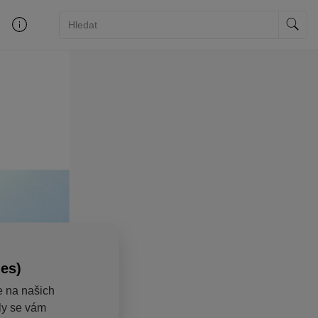
ies)
e na našich
aly se vám