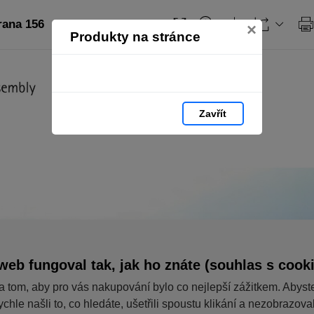
rana 156
×
Produkty na stránce
Zavřít
web fungoval tak, jak ho znáte (souhlas s cook
a tom, aby pro vás nakupování bylo co nejlepší zážitkem. Abyst
ychle našli to, co hledáte, ušetřili spoustu klikání a nezobrazov