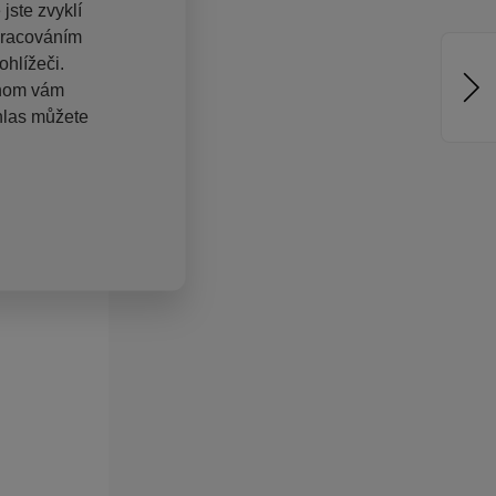
jste zvyklí
pracováním
hlížeči.
chom vám
hlas můžete