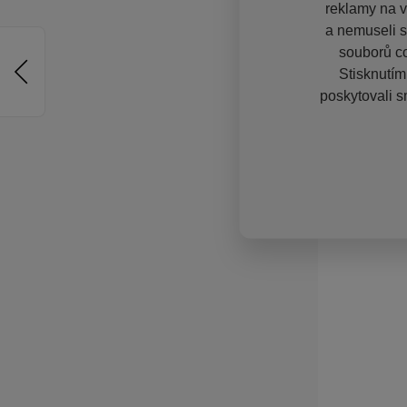
reklamy na vě
a nemuseli s
souborů co
Stisknutím
poskytovali s