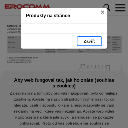
×
Produkty na stránce
Zavřít
Aby web fungoval tak, jak ho znáte (souhlas
s cookies)
Záleží nám na tom, aby pro vás nakupování bylo co nejlepší
zážitkem. Abyste na našich stránkách rychle našli to, co
hledáte, ušetřili spoustu klikání a nezobrazovaly se vám
reklamy na věci, které vás nezajímají. Abyste web viděli
v zobrazení na které jste zvyklí a nemuseli se pokaždé
přihlašovat. Proto od vás potřebujeme souhlas se