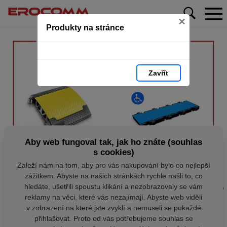
×
Produkty na stránce
Zavřít
Aby web fungoval tak, jak ho znáte (souhlas
s cookies)
Záleží nám na tom, aby pro vás nakupování bylo co nejlepší
zážitkem. Abyste na našich stránkách rychle našli to, co
hledáte, ušetřili spoustu klikání a nezobrazovaly se vám
reklamy na věci, které vás nezajímají. Abyste web viděli
v zobrazení na které jste zvyklí a nemuseli se pokaždé
přihlašovat. Proto od vás potřebujeme souhlas se