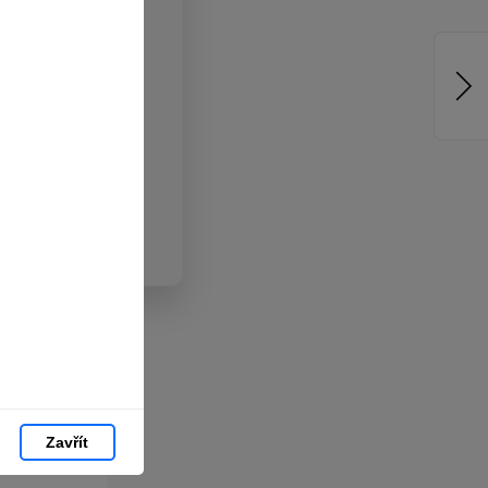
jste zvyklí
pracováním
hlížeči.
chom vám
hlas můžete
Zavřít