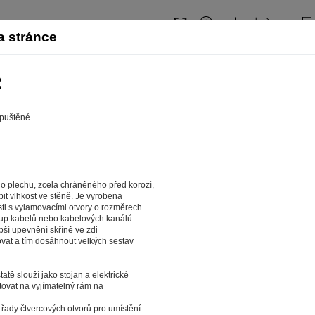
na 32
a stránce
2
apuštěné
o plechu, zcela chráněného před korozí,
it vlhkost ve stěně. Je vyrobena
sti s vylamovacími otvory o rozměrech
up kabelů nebo kabelových kanálů.
pší upevnění skříně ve zdi
ovat a tím dosáhnout velkých sestav
web fungoval tak, jak ho znáte (souhlas s cook
atě slouží jako stojan a elektrické
tovat na vyjímatelný rám na
a tom, aby pro vás nakupování bylo co nejlepší zážitkem. Abyst
ychle našli to, co hledáte, ušetřili spoustu klikání a nezobrazov
řady čtvercových otvorů pro umístění