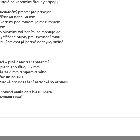
 které se vhodnými šrouby připojují
ci, které vás nezajímají. Abyste web viděli v zobrazení na které 
e pokaždé přihlašovat. Proto od vás potřebujeme souhlas se z
dostatečný prostor pro připojení
 šířky 40 nebo 60 mm
okies - malých souborů, které se dočasně ukládají ve vašem pro
ly vedeny pod rámem, je mezi rámem
 tlačítka „V pořádku“ souhlasíte s nastavením cookies tak, aby
 mm
talovanými zařízeními se montuje do
mysluplné a užitečné služby na základě vašich údajů. Svůj sou
Vystřižené otvory pro upevnění rámu
kdykoli změnit na stránce zpracování osobních údajů.
ňují srovnat případné odchylky skříně.
Spravovat cookies
V pořádku
eří – plné nebo transparentní
 plechu tloušťky 1,2 mm
eře ze 4 mm temperovaného,
nostního skla
 hladké pro dosažení estetického vzhledu
pomocí vnitřních závěsů, které
rsibilitu dveří