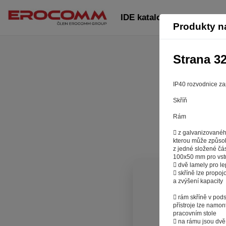
IDE katalog CZ 2020: stra
Produkty n
Strana 3
IP40 rozvodnice z
Skříň
Rám
 z galvanizovanéh
kterou může způsob
z jedné složené čá
100x50 mm pro vst
 dvě lamely pro le
 skříně lze propoj
a zvýšení kapacity
Aby 
 rám skříně v podst
přístroje lze namon
Záleží nám n
pracovním stole
stránkách r
 na rámu jsou dvě 