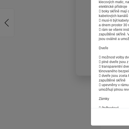
klecových matic, na
reklamy na vě
elektrické přístroje
a nemuseli s
 boky skříně mají 
kabelových kanálů
souborů co
 musí-li být kabe
Stisknutím
a dnem prostor 30
 rám se všemi ins
poskytovali s
zapuštěné skříně. 
jsou oválné a umož
Dveře
 možnost volby dv
 plné dveře jsou z
 transparentní dv
tónovaného bezpeč
 dveře jsou zcela
zapuštěné skříně
 upevněny v rámu 
umožňují plnou reve
Zámky
 čtyřbodové
rozvodnice
(VxŠxH)