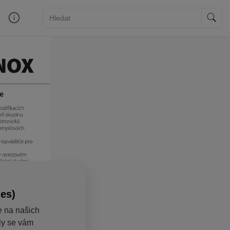
ies)
e na našich
aly se vám