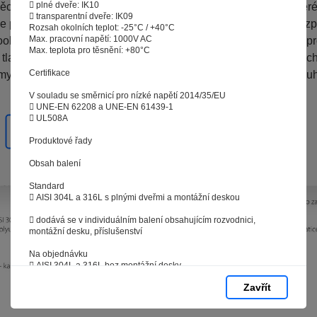
 plné dveře: IK10
ci, které vás nezajímají. Abyste web viděli v zobrazení na které 
 transparentní dveře: IK09
e pokaždé přihlašovat. Proto od vás potřebujeme souhlas se z
Rozsah okolních teplot: -25°C / +40°C
Max. pracovní napětí: 1000V AC
okies - malých souborů, které se dočasně ukládají ve vašem pro
Max. teplota pro těsnění: +80°C
 tlačítka „V pořádku“ souhlasíte s nastavením cookies tak, aby
Certifikace
mysluplné a užitečné služby na základě vašich údajů. Svůj sou
kdykoli změnit na stránce zpracování osobních údajů.
V souladu se směrnicí pro nízké napětí 2014/35/EU
 UNE-EN 62208 a UNE-EN 61439-1
 UL508A
Spravovat cookies
V pořádku
Produktové řady
Obsah balení
Standard
 AISI 304L a 316L s plnými dveřmi a montážní deskou
 dodává se v individuálním balení obsahujícím rozvodnici,
montážní desku, příslušenství
Na objednávku
 AISI 304L a 316L bez montážní desky
 AISI 304L a 316L transparentní dveře s montážní deskou
Zavřít
 možnost individuálních rozměrů, výstřihů, apod.
Montážní deska