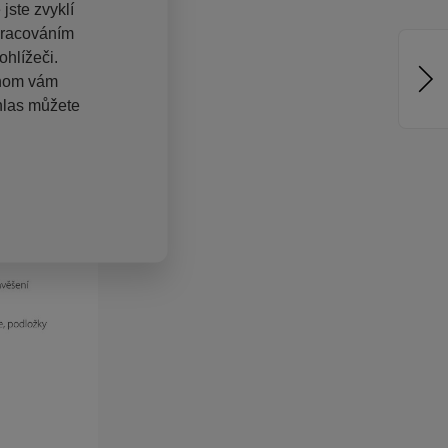
jste zvyklí
pracováním
hlížeči.
chom vám
hlas můžete