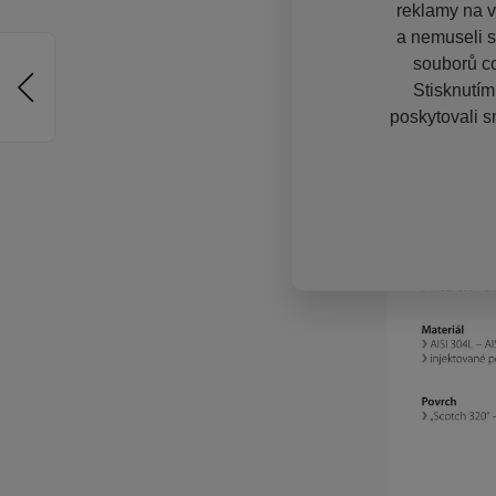
reklamy na vě
a nemuseli s
souborů co
Stisknutím
poskytovali s