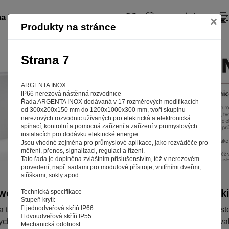
na 7
×
Produkty na stránce
Strana 7
ARGENTA INOX
IP66 nerezová nástěnná rozvodnice
Řada ARGENTA INOX dodávaná v 17 rozměrových modifikacích
od 300x200x150 mm do 1200x1000x300 mm, tvoří skupinu
nerezových rozvodnic užívaných pro elektrická a elektronická
spínací, kontrolní a pomocná zařízení a zařízení v průmyslových
instalacích pro dodávku elektrické energie.
Jsou vhodné zejména pro průmyslové aplikace, jako rozváděče pro
měření, přenos, signalizaci, regulaci a řízení.
Tato řada je doplněna zvláštním příslušenstvím, též v nerezovém
provedení, např. sadami pro modulové přístroje, vnitřními dveřmi,
stříškami, sokly apod.
web fungoval tak, jak ho znáte (souhlas s cook
Technická specifikace
Stupeň krytí:
 jednodveřová skříň IP66
a tom, aby pro vás nakupování bylo co nejlepší zážitkem. Abyst
 dvoudveřová skříň IP55
ychle našli to, co hledáte, ušetřili spoustu klikání a nezobrazov
Mechanická odolnost: