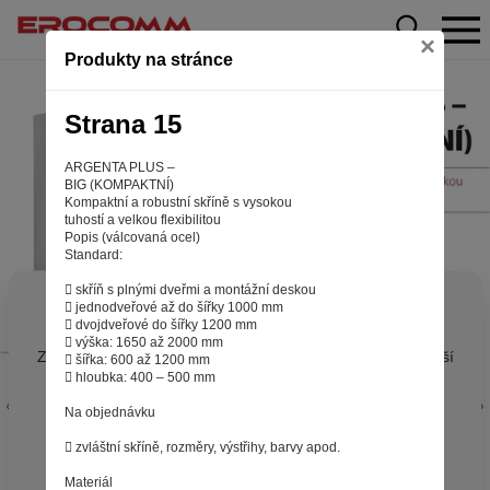
×
Produkty na stránce
Strana 15
ARGENTA PLUS –
BIG (KOMPAKTNÍ)
Kompaktní a robustní skříně s vysokou
tuhostí a velkou flexibilitou
Popis (válcovaná ocel)
Standard:
 skříň s plnými dveřmi a montážní deskou
Aby web fungoval tak, jak ho znáte (souhlas
 jednodveřové až do šířky 1000 mm
 dvojdveřové do šířky 1200 mm
s cookies)
 výška: 1650 až 2000 mm
Záleží nám na tom, aby pro vás nakupování bylo co nejlepší
 šířka: 600 až 1200 mm
 hloubka: 400 – 500 mm
zážitkem. Abyste na našich stránkách rychle našli to, co
hledáte, ušetřili spoustu klikání a nezobrazovaly se vám
Na objednávku
reklamy na věci, které vás nezajímají. Abyste web viděli
v zobrazení na které jste zvyklí a nemuseli se pokaždé
 zvláštní skříně, rozměry, výstřihy, barvy apod.
přihlašovat. Proto od vás potřebujeme souhlas se
Materiál