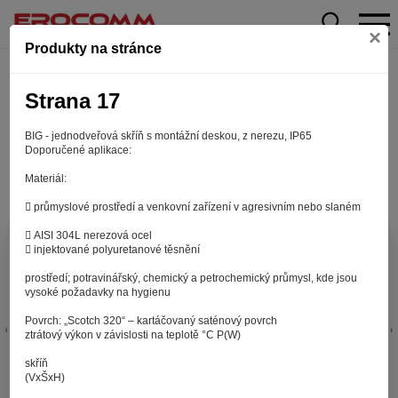
×
Produkty na stránce
Strana 17
BIG - jednodveřová skříň s montážní deskou, z nerezu, IP65
Doporučené aplikace:
Materiál:
 průmyslové prostředí a venkovní zařízení v agresivním nebo slaném
 AISI 304L nerezová ocel
Aby web fungoval tak, jak ho znáte (souhlas
 injektované polyuretanové těsnění
s cookies)
prostředí; potravinářský, chemický a petrochemický průmysl, kde jsou
Záleží nám na tom, aby pro vás nakupování bylo co nejlepší
vysoké požadavky na hygienu
zážitkem. Abyste na našich stránkách rychle našli to, co
Povrch: „Scotch 320“ – kartáčovaný saténový povrch
hledáte, ušetřili spoustu klikání a nezobrazovaly se vám
ztrátový výkon v závislosti na teplotě °C P(W)
reklamy na věci, které vás nezajímají. Abyste web viděli
v zobrazení na které jste zvyklí a nemuseli se pokaždé
skříň
(VxŠxH)
přihlašovat. Proto od vás potřebujeme souhlas se