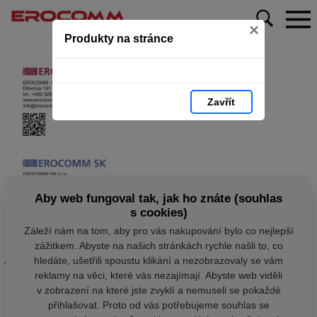
×
Produkty na stránce
Zavřít
Aby web fungoval tak, jak ho znáte (souhlas
s cookies)
Záleží nám na tom, aby pro vás nakupování bylo co nejlepší
zážitkem. Abyste na našich stránkách rychle našli to, co
hledáte, ušetřili spoustu klikání a nezobrazovaly se vám
reklamy na věci, které vás nezajímají. Abyste web viděli
v zobrazení na které jste zvyklí a nemuseli se pokaždé
přihlašovat. Proto od vás potřebujeme souhlas se