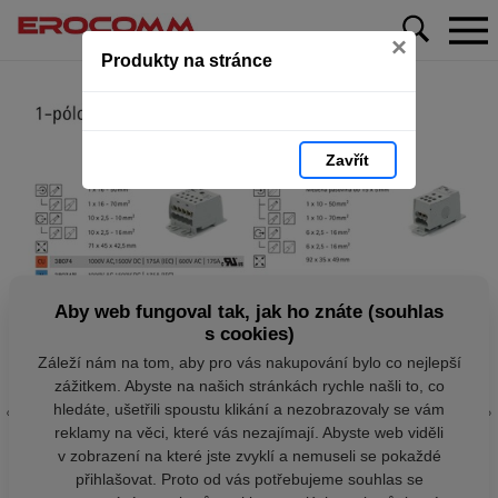
×
Produkty na stránce
Zavřít
Aby web fungoval tak, jak ho znáte (souhlas
s cookies)
Záleží nám na tom, aby pro vás nakupování bylo co nejlepší
zážitkem. Abyste na našich stránkách rychle našli to, co
hledáte, ušetřili spoustu klikání a nezobrazovaly se vám
reklamy na věci, které vás nezajímají. Abyste web viděli
v zobrazení na které jste zvyklí a nemuseli se pokaždé
přihlašovat. Proto od vás potřebujeme souhlas se