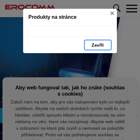
×
Produkty na stránce
Zavřít
Aby web fungoval tak, jak ho znáte (souhlas
s cookies)
Záleží nám na tom, aby pro vás nakupování bylo co nejlepší
zážitkem. Abyste na našich stránkách rychle našli to, co
hledáte, ušetřili spoustu klikání a nezobrazovaly se vám
reklamy na věci, které vás nezajímají. Abyste web viděli
v zobrazení na které jste zvyklí a nemuseli se pokaždé
přihlašovat. Proto od vás potřebujeme souhlas se