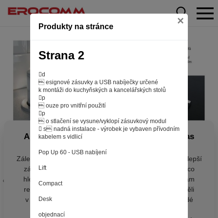
×
Produkty na stránce
Strana 2
d
 esignové zásuvky a USB nabíječky určené
k montáži do kuchyňských a kancelářských stolů
p
 ouze pro vnitřní použití
p
 o stlačení se vysune/vyklopí zásuvkový modul
 s nadná instalace - výrobek je vybaven přívodním
Aby web fungoval tak, jak ho znáte (souhlas
kabelem s vidlicí
s cookies)
Pop Up 60 - USB nabíjení
Záleží nám na tom, aby pro vás nakupování bylo co nejlepší
Lift
zážitkem. Abyste na našich stránkách rychle našli to, co
hledáte, ušetřili spoustu klikání a nezobrazovaly se vám
Compact
reklamy na věci, které vás nezajímají. Abyste web viděli
v zobrazení na které jste zvyklí a nemuseli se pokaždé
Desk
přihlašovat. Proto od vás potřebujeme souhlas se
objednací