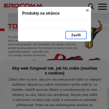
×
Produkty na stránce
Zavřít
Aby web fungoval tak, jak ho znáte (souhlas
s cookies)
Záleží nám na tom, aby pro vás nakupování bylo co nejlepší
zážitkem. Abyste na našich stránkách rychle našli to, co
hledáte, ušetřili spoustu klikání a nezobrazovaly se vám
reklamy na věci, které vás nezajímají. Abyste web viděli
v zobrazení na které jste zvyklí a nemuseli se pokaždé
přihlašovat. Proto od vás potřebujeme souhlas se