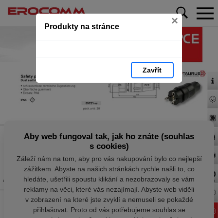
×
Produkty na stránce
Zavřít
Aby web fungoval tak, jak ho znáte (souhlas
s cookies)
Záleží nám na tom, aby pro vás nakupování bylo co nejlepší
zážitkem. Abyste na našich stránkách rychle našli to, co
hledáte, ušetřili spoustu klikání a nezobrazovaly se vám
reklamy na věci, které vás nezajímají. Abyste web viděli
v zobrazení na které jste zvyklí a nemuseli se pokaždé
přihlašovat. Proto od vás potřebujeme souhlas se