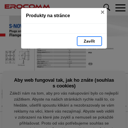
×
Produkty na stránce
Zavřít
Aby web fungoval tak, jak ho znáte (souhlas
s cookies)
Záleží nám na tom, aby pro vás nakupování bylo co nejlepší
zážitkem. Abyste na našich stránkách rychle našli to, co
hledáte, ušetřili spoustu klikání a nezobrazovaly se vám
reklamy na věci, které vás nezajímají. Abyste web viděli
v zobrazení na které jste zvyklí a nemuseli se pokaždé
přihlašovat. Proto od vás potřebujeme souhlas se