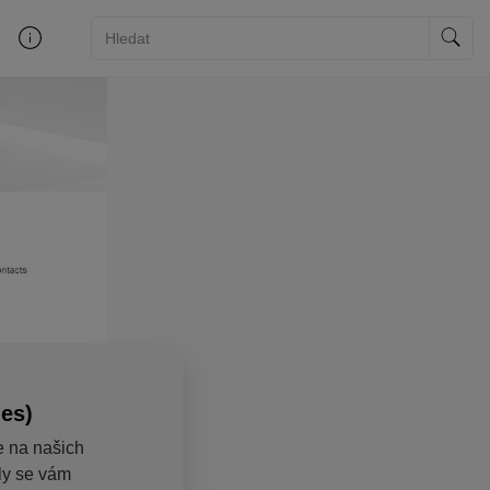
ies)
e na našich
aly se vám