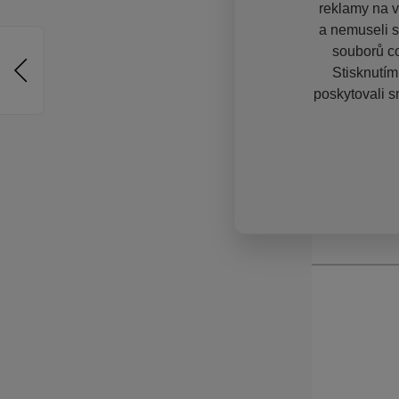
reklamy na vě
a nemuseli s
souborů co
Stisknutím
poskytovali s