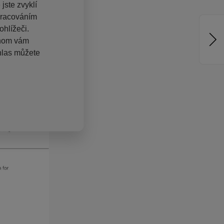
jste zvyklí
pracováním
hlížeči.
chom vám
hlas můžete