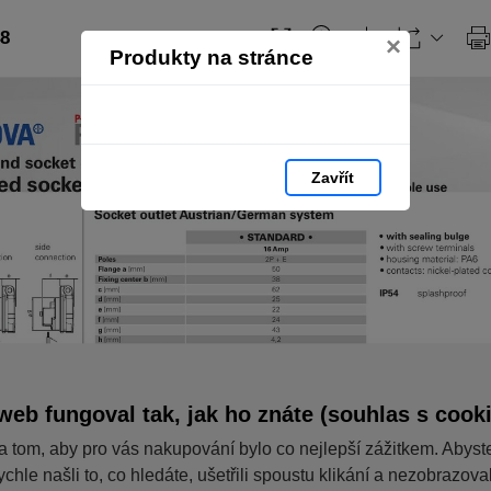
48
×
Produkty na stránce
Zavřít
web fungoval tak, jak ho znáte (souhlas s cook
a tom, aby pro vás nakupování bylo co nejlepší zážitkem. Abyst
ychle našli to, co hledáte, ušetřili spoustu klikání a nezobrazov