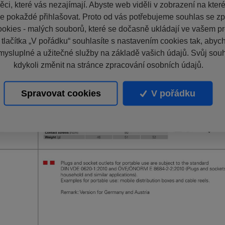
ci, které vás nezajímají. Abyste web viděli v zobrazení na které 
e pokaždé přihlašovat. Proto od vás potřebujeme souhlas se z
okies - malých souborů, které se dočasně ukládají ve vašem pro
 tlačítka „V pořádku“ souhlasíte s nastavením cookies tak, aby
mysluplné a užitečné služby na základě vašich údajů. Svůj sou
kdykoli změnit na stránce zpracování osobních údajů.
Spravovat cookies
V pořádku