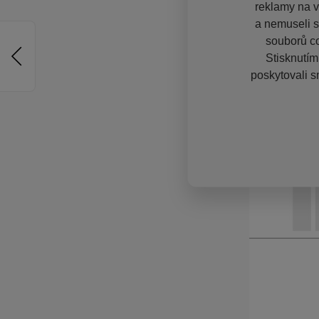
reklamy na vě
a nemuseli s
souborů co
Stisknutím
poskytovali s