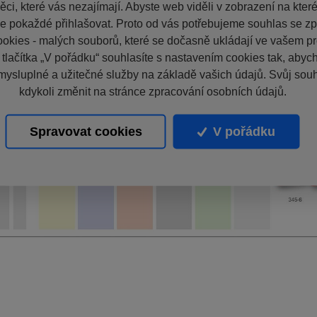
ci, které vás nezajímají. Abyste web viděli v zobrazení na které 
e pokaždé přihlašovat. Proto od vás potřebujeme souhlas se z
okies - malých souborů, které se dočasně ukládají ve vašem pro
 tlačítka „V pořádku“ souhlasíte s nastavením cookies tak, aby
mysluplné a užitečné služby na základě vašich údajů. Svůj sou
kdykoli změnit na stránce zpracování osobních údajů.
Spravovat cookies
V pořádku