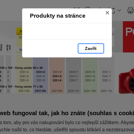
×
Produkty na stránce
Zavřít
web fungoval tak, jak ho znáte (souhlas s cook
a tom, aby pro vás nakupování bylo co nejlepší zážitkem. Abyst
ychle našli to, co hledáte, ušetřili spoustu klikání a nezobrazov