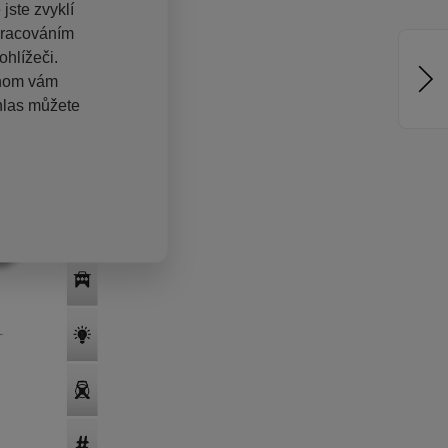
jste zvyklí
pracováním
hlížeči.
chom vám
hlas můžete