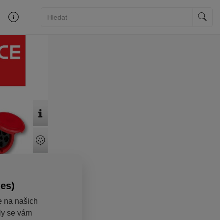
ies)
e na našich
aly se vám