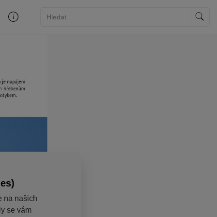
ies)
e na našich
aly se vám