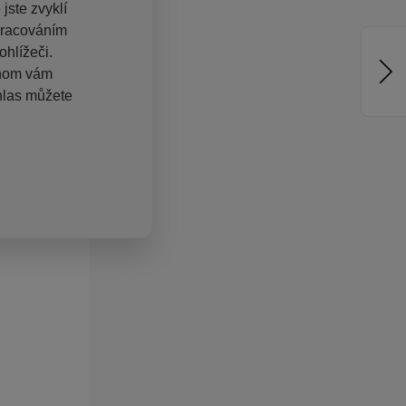
jste zvyklí
pracováním
hlížeči.
chom vám
hlas můžete