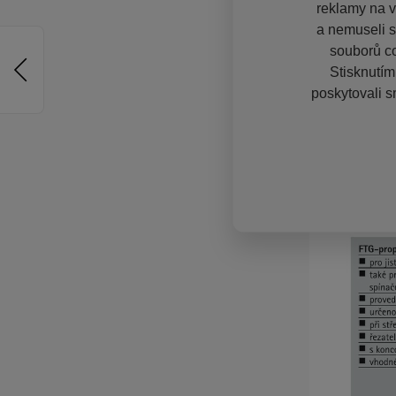
reklamy na vě
a nemuseli s
souborů co
Stisknutím
poskytovali s