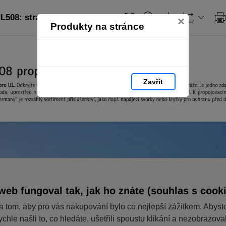
L508: strana 2
×
Produkty na stránce
Zavřít
web fungoval tak, jak ho znáte (souhlas s cook
a tom, aby pro vás nakupování bylo co nejlepší zážitkem. Abyst
ychle našli to, co hledáte, ušetřili spoustu klikání a nezobrazov