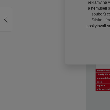
reklamy na vě
a nemuseli s
souborů co
Stisknutím
poskytovali s