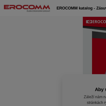
EROCOMM katalog - Zásuv
Aby 
Záleží nám n
stránkách r