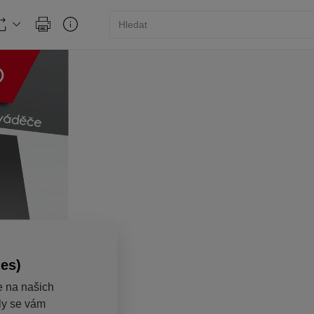
ies)
e na našich
aly se vám