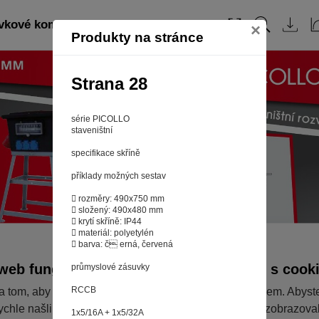
kové kombinace CZ 2016: strana 28
×
Produkty na stránce
Strana 28
série PICOLLO
staveništní
specifikace skříně
příklady možných sestav
 rozměry: 490x750 mm
 složený: 490x480 mm
 krytí skříně: IP44
 materiál: polyetylén
 barva: č erná, červená
web fungoval tak, jak ho znáte (souhlas s cook
průmyslové zásuvky
RCCB
a tom, aby pro vás nakupování bylo co nejlepší zážitkem. Abyst
ychle našli to, co hledáte, ušetřili spoustu klikání a nezobrazov
1x5/16A + 1x5/32A