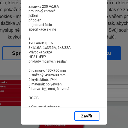
ci, které vás nezajímají. Abyste web viděli v zobrazení na které 
zásuvky 230 V/16 A
e pokaždé přihlašovat. Proto od vás potřebujeme souhlas se z
proudový chránič
jištění
okies - malých souborů, které se dočasně ukládají ve vašem pro
připojení
 tlačítka „V pořádku“ souhlasíte s nastavením cookies tak, aby
objednací číslo
specifikace skříně
mysluplné a užitečné služby na základě vašich údajů. Svůj sou
kdykoli změnit na stránce zpracování osobních údajů.
3
1xFI 4/40/0,03A
3x1/16A, 1x3/16A, 1x3/32A
Přívodka 5/32A
Spravovat cookies
V pořádku
HP311/FI/P
příklady možných sestav
 rozměry: 490x750 mm
 složený: 490x480 mm
 krytí skříně: IP44
 materiál: polyetylén
 barva: č erná, červená
RCCB
průmyslové zásuvky
Zavřít
2x5/32A
zásuvky 230 V/16 A