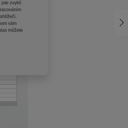
jste zvyklí
pracováním
hlížeči.
chom vám
hlas můžete