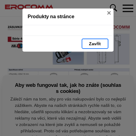
×
Produkty na stránce
Zavřít
Aby web fungoval tak, jak ho znáte (souhlas
s cookies)
Záleží nám na tom, aby pro vás nakupování bylo co nejlepší
zážitkem. Abyste na našich stránkách rychle našli to, co
hledáte, ušetřili spoustu klikání a nezobrazovaly se vám
reklamy na věci, které vás nezajímají. Abyste web viděli
v zobrazení na které jste zvyklí a nemuseli se pokaždé
přihlašovat. Proto od vás potřebujeme souhlas se