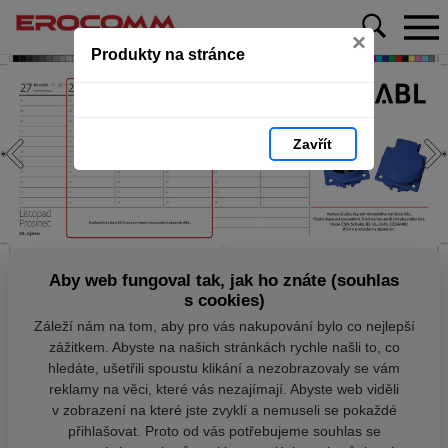
×
Produkty na stránce
Zavřít
Aby web fungoval tak, jak ho znáte (souhlas
s cookies)
Záleží nám na tom, aby pro vás nakupování bylo co nejlepší
zážitkem. Abyste na našich stránkách rychle našli to, co
hledáte, ušetřili spoustu klikání a nezobrazovaly se vám
reklamy na věci, které vás nezajímají. Abyste web viděli
v zobrazení na které jste zvyklí a nemuseli se pokaždé
přihlašovat. Proto od vás potřebujeme souhlas se