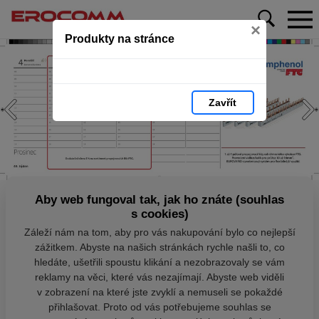
×
Produkty na stránce
Zavřít
Aby web fungoval tak, jak ho znáte (souhlas
s cookies)
Záleží nám na tom, aby pro vás nakupování bylo co nejlepší
zážitkem. Abyste na našich stránkách rychle našli to, co
hledáte, ušetřili spoustu klikání a nezobrazovaly se vám
reklamy na věci, které vás nezajímají. Abyste web viděli
v zobrazení na které jste zvyklí a nemuseli se pokaždé
přihlašovat. Proto od vás potřebujeme souhlas se