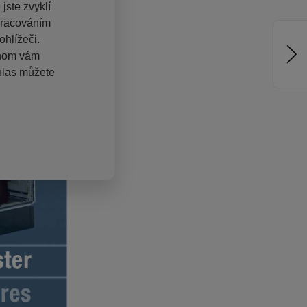
jste zvyklí
pracováním
hlížeči.
chom vám
hlas můžete