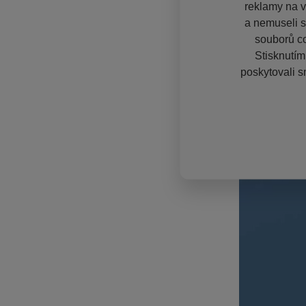
reklamy na vě
a nemuseli s
souborů co
Stisknutím
poskytovali s