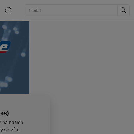
ies)
e na našich
aly se vám