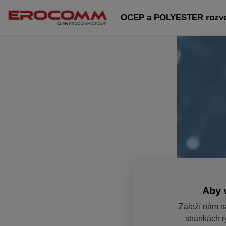
OCEP a POLYESTER rozvod
Aby 
Záleží nám n
stránkách r