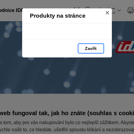
nice IDE EN: strana 1
×
Produkty na stránce
Zavřít
web fungoval tak, jak ho znáte (souhlas s cook
a tom, aby pro vás nakupování bylo co nejlepší zážitkem. Abyst
ychle našli to, co hledáte, ušetřili spoustu klikání a nezobrazov