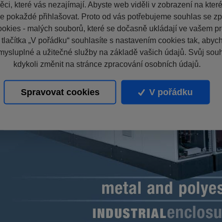
ci, které vás nezajímají. Abyste web viděli v zobrazení na které 
e pokaždé přihlašovat. Proto od vás potřebujeme souhlas se z
okies - malých souborů, které se dočasně ukládají ve vašem pro
 tlačítka „V pořádku“ souhlasíte s nastavením cookies tak, aby
mysluplné a užitečné služby na základě vašich údajů. Svůj sou
kdykoli změnit na stránce zpracování osobních údajů.
Spravovat cookies
V pořádku