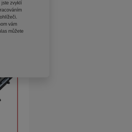
jste zvyklí
pracováním
hlížeči.
chom vám
hlas můžete