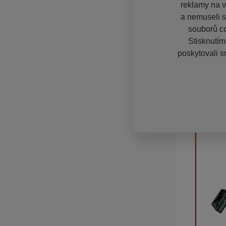
reklamy na vě
a nemuseli s
souborů co
Stisknutím
poskytovali s