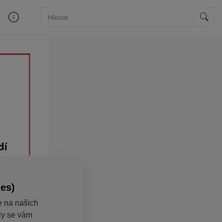
ies)
e na našich
aly se vám