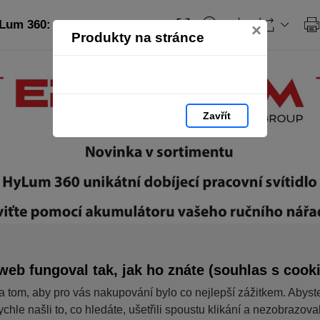
Lum 360: strana 1
×
Produkty na stránce
Zavřít
web fungoval tak, jak ho znáte (souhlas s cook
a tom, aby pro vás nakupování bylo co nejlepší zážitkem. Abyst
ychle našli to, co hledáte, ušetřili spoustu klikání a nezobrazov