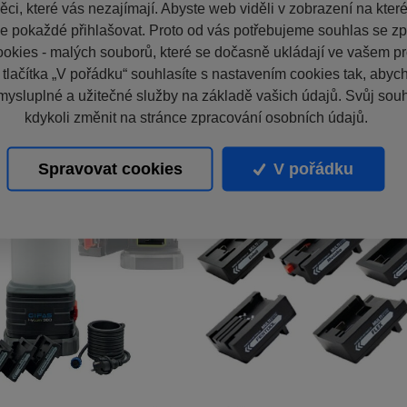
ci, které vás nezajímají. Abyste web viděli v zobrazení na které 
e pokaždé přihlašovat. Proto od vás potřebujeme souhlas se z
okies - malých souborů, které se dočasně ukládají ve vašem pro
 tlačítka „V pořádku“ souhlasíte s nastavením cookies tak, aby
mysluplné a užitečné služby na základě vašich údajů. Svůj sou
kdykoli změnit na stránce zpracování osobních údajů.
Spravovat cookies
V pořádku