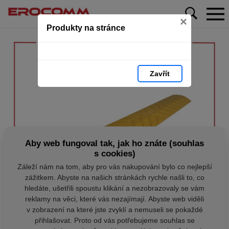
×
Produkty na stránce
Zavřít
Aby web fungoval tak, jak ho znáte (souhlas
s cookies)
Záleží nám na tom, aby pro vás nakupování bylo co nejlepší
zážitkem. Abyste na našich stránkách rychle našli to, co
hledáte, ušetřili spoustu klikání a nezobrazovaly se vám
reklamy na věci, které vás nezajímají. Abyste web viděli
v zobrazení na které jste zvyklí a nemuseli se pokaždé
přihlašovat. Proto od vás potřebujeme souhlas se