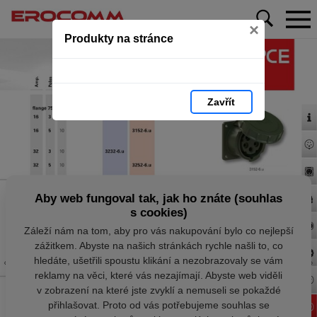
×
Produkty na stránce
Zavřít
Aby web fungoval tak, jak ho znáte (souhlas
s cookies)
Záleží nám na tom, aby pro vás nakupování bylo co nejlepší
zážitkem. Abyste na našich stránkách rychle našli to, co
hledáte, ušetřili spoustu klikání a nezobrazovaly se vám
reklamy na věci, které vás nezajímají. Abyste web viděli
v zobrazení na které jste zvyklí a nemuseli se pokaždé
přihlašovat. Proto od vás potřebujeme souhlas se