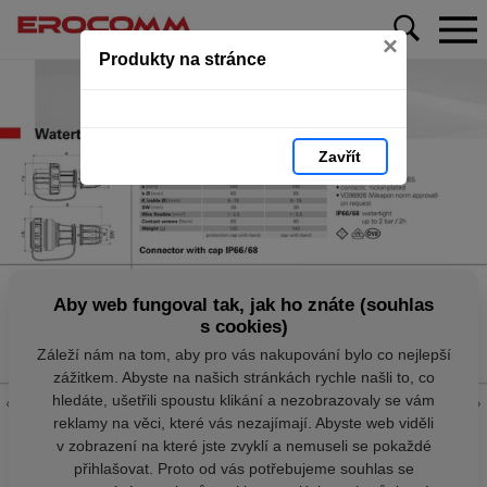
×
Produkty na stránce
Zavřít
Aby web fungoval tak, jak ho znáte (souhlas
s cookies)
Záleží nám na tom, aby pro vás nakupování bylo co nejlepší
zážitkem. Abyste na našich stránkách rychle našli to, co
hledáte, ušetřili spoustu klikání a nezobrazovaly se vám
reklamy na věci, které vás nezajímají. Abyste web viděli
v zobrazení na které jste zvyklí a nemuseli se pokaždé
přihlašovat. Proto od vás potřebujeme souhlas se