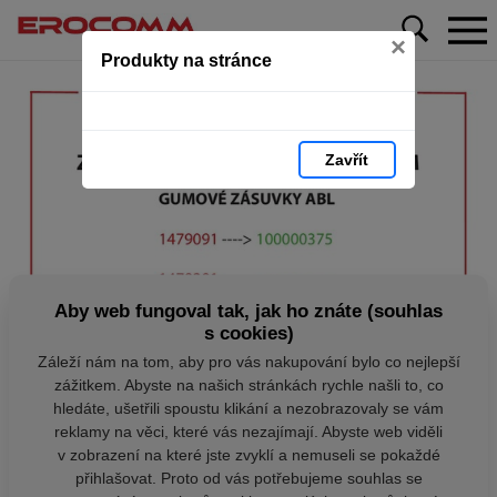
×
Produkty na stránce
Zavřít
Aby web fungoval tak, jak ho znáte (souhlas
s cookies)
Záleží nám na tom, aby pro vás nakupování bylo co nejlepší
zážitkem. Abyste na našich stránkách rychle našli to, co
hledáte, ušetřili spoustu klikání a nezobrazovaly se vám
reklamy na věci, které vás nezajímají. Abyste web viděli
v zobrazení na které jste zvyklí a nemuseli se pokaždé
přihlašovat. Proto od vás potřebujeme souhlas se