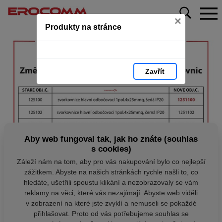
×
Produkty na stránce
Zavřít
Aby web fungoval tak, jak ho znáte (souhlas
s cookies)
Záleží nám na tom, aby pro vás nakupování bylo co nejlepší
zážitkem. Abyste na našich stránkách rychle našli to, co
hledáte, ušetřili spoustu klikání a nezobrazovaly se vám
reklamy na věci, které vás nezajímají. Abyste web viděli
v zobrazení na které jste zvyklí a nemuseli se pokaždé
přihlašovat. Proto od vás potřebujeme souhlas se