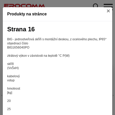
×
Produkty na stránce
Strana 16
BIG - jednodveřová skříň s montážní deskou, z ocelového plechu, IP65*
objednací číslo
BIG1656040PO
ztrátový výkon v závislosti na teplotě °C P(W)
skříň
(VxŠxH)
Aby web fungoval tak, jak ho znáte (souhlas
kabelový
s cookies)
vstup
Záleží nám na tom, aby pro vás nakupování bylo co nejlepší
hmotnost
zážitkem. Abyste na našich stránkách rychle našli to, co
[kg]
hledáte, ušetřili spoustu klikání a nezobrazovaly se vám
reklamy na věci, které vás nezajímají. Abyste web viděli
20
v zobrazení na které jste zvyklí a nemuseli se pokaždé
25
přihlašovat. Proto od vás potřebujeme souhlas se